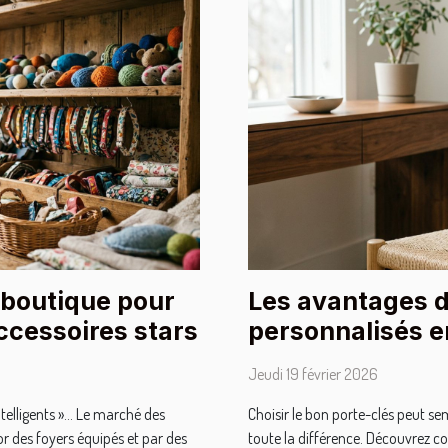
 boutique pour
Les avantages d
accessoires stars
personnalisés e
qualité
Jeudi 19 février 2026
ntelligents »… Le marché des
Choisir le bon porte-clés peut se
or des foyers équipés et par des
toute la différence. Découvrez 