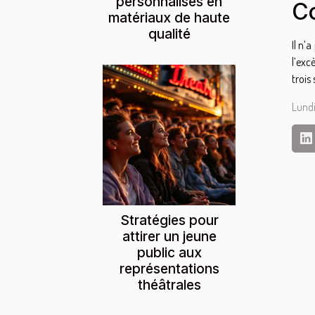
personnalisés en
C
matériaux de haute
qualité
Il n’
l’exc
trois
Lundi
Stratégies pour
attirer un jeune
public aux
représentations
théâtrales