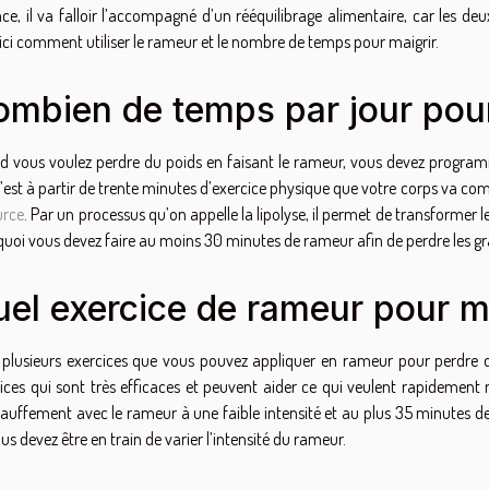
ace, il va falloir l’accompagné d’un rééquilibrage alimentaire, car les d
 ici comment utiliser le rameur et le nombre de temps pour maigrir.
mbien de temps par jour pour
 vous voulez perdre du poids en faisant le rameur, vous devez progra
’est à partir de trente minutes d’exercice physique que votre corps va c
urce
. Par un processus qu’on appelle la lipolyse, il permet de transformer le
uoi vous devez faire au moins 30 minutes de rameur afin de perdre les gra
el exercice de rameur pour ma
a plusieurs exercices que vous pouvez appliquer en rameur pour perdre du
ices qui sont très efficaces et peuvent aider ce qui veulent rapidement 
auffement avec le rameur à une faible intensité et au plus 35 minutes d
us devez être en train de varier l’intensité du rameur.