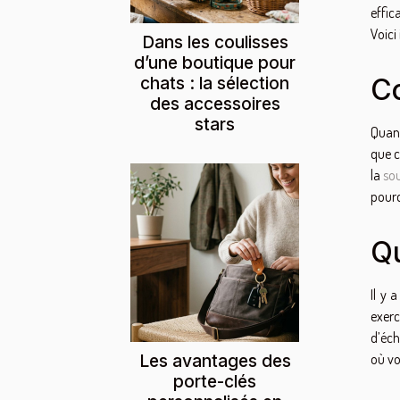
effic
Voici
Dans les coulisses
d’une boutique pour
chats : la sélection
Co
des accessoires
stars
Quand
que c
la
so
pourq
Qu
Il y 
exerc
d’éch
Les avantages des
où vo
porte-clés