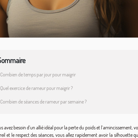
Sommaire
Combien de temps par jour pour maigrir
Quel exercice de rameur pour maigrir ?
Combien de séances de rameur par semaine ?
us avez besoin d’un allié idéal pour la perte du poids et l’amincissement,
eil et le respect des séances, vous allez rapidement avoir la silhouette q