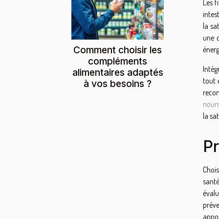
Les f
intes
la sa
une q
Comment choisir les
énerg
compléments
Intég
alimentaires adaptés
tout 
à vos besoins ?
reco
nourr
la sa
Pr
Chois
santé
évalu
préve
appor