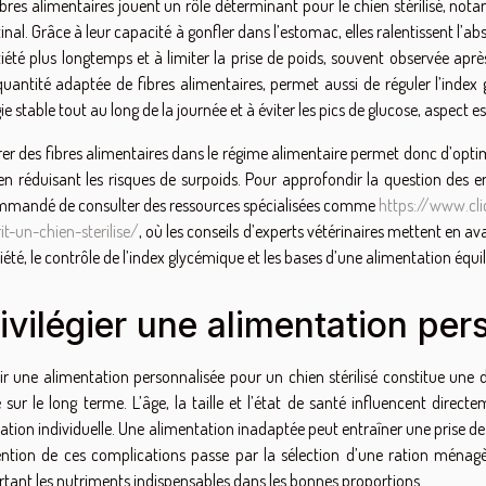
ibres alimentaires jouent un rôle déterminant pour le chien stérilisé, nota
tinal. Grâce à leur capacité à gonfler dans l’estomac, elles ralentissent l’ab
tiété plus longtemps et à limiter la prise de poids, souvent observée après
uantité adaptée de fibres alimentaires, permet aussi de réguler l’index
ie stable tout au long de la journée et à éviter les pics de glucose, aspect es
rer des fibres alimentaires dans le régime alimentaire permet donc d’optimi
en réduisant les risques de surpoids. Pour approfondir la question des erre
mmandé de consulter des ressources spécialisées comme
https://www.cli
it-un-chien-sterilise/
, où les conseils d’experts vétérinaires mettent en av
tiété, le contrôle de l’index glycémique et les bases d’une alimentation équili
ivilégier une alimentation per
ir une alimentation personnalisée pour un chien stérilisé constitue une 
 sur le long terme. L’âge, la taille et l’état de santé influencent direct
ation individuelle. Une alimentation inadaptée peut entraîner une prise de 
ntion de ces complications passe par la sélection d’une ration ménagè
tant les nutriments indispensables dans les bonnes proportions.