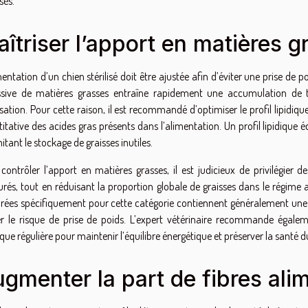
isés.
îtriser l’apport en matières g
mentation d’un chien stérilisé doit être ajustée afin d’éviter une prise d
ssive de matières grasses entraîne rapidement une accumulation de ti
lisation. Pour cette raison, il est recommandé d’optimiser le profil lipidiqu
itative des acides gras présents dans l’alimentation. Un profil lipidique 
mitant le stockage de graisses inutiles.
contrôler l’apport en matières grasses, il est judicieux de privilégier d
urés, tout en réduisant la proportion globale de graisses dans le régime a
rées spécifiquement pour cette catégorie contiennent généralement une t
er le risque de prise de poids. L’expert vétérinaire recommande égalemen
que régulière pour maintenir l’équilibre énergétique et préserver la santé du 
gmenter la part de fibres ali