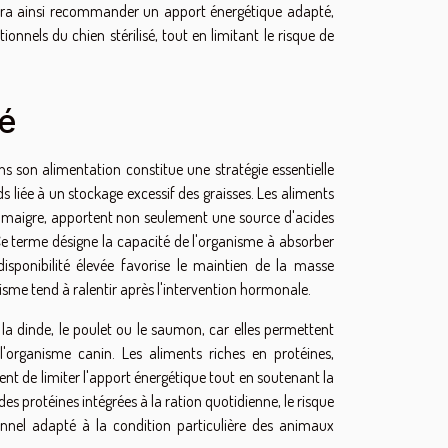
pourra ainsi recommander un apport énergétique adapté,
onnels du chien stérilisé, tout en limitant le risque de
té
ans son alimentation constitue une stratégie essentielle
 liée à un stockage excessif des graisses. Les aliments
ge maigre, apportent non seulement une source d'acides
 Ce terme désigne la capacité de l'organisme à absorber
disponibilité élevée favorise le maintien de la masse
isme tend à ralentir après l'intervention hormonale.
 la dinde, le poulet ou le saumon, car elles permettent
l'organisme canin. Les aliments riches en protéines,
nt de limiter l'apport énergétique tout en soutenant la
é des protéines intégrées à la ration quotidienne, le risque
ionnel adapté à la condition particulière des animaux