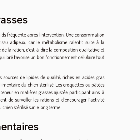
rasses
e poids fréquente après l’intervention. Une consommation
ssu adipeux, car le métabolisme ralentit suite à la
e de la ration, c’est-à-dire la composition qualitative et
équilibré favorise un bon fonctionnement cellulaire tout
es sources de lipides de qualité, riches en acides gras
limentaire du chien stérilisé. Les croquettes ou pâtées
eneur en matières grasses ajustée, participant ainsi à
t de surveiller les rations et d’encourager l’activité
chien stérilisé sur le long terme.
mentaires