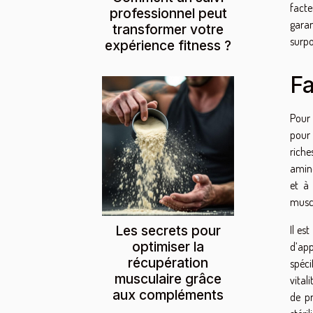
facte
professionnel peut
garan
transformer votre
surpo
expérience fitness ?
Fa
Pour 
pour 
riche
aminé
et à 
muscu
Les secrets pour
Il es
optimiser la
d’app
récupération
spéci
musculaire grâce
vital
aux compléments
de pr