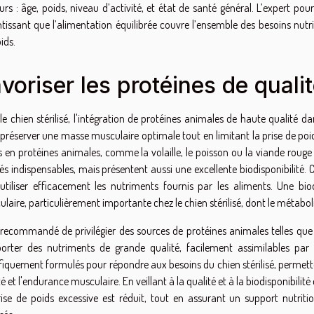
urs : âge, poids, niveau d’activité, et état de santé général. L’expert 
tissant que l’alimentation équilibrée couvre l’ensemble des besoins nutriti
ids.
voriser les protéines de quali
le chien stérilisé, l'intégration de protéines animales de haute qualité d
préserver une masse musculaire optimale tout en limitant la prise de poids
s en protéines animales, comme la volaille, le poisson ou la viande rou
s indispensables, mais présentent aussi une excellente biodisponibilité.
utiliser efficacement les nutriments fournis par les aliments. Une bio
laire, particulièrement importante chez le chien stérilisé, dont le métabol
t recommandé de privilégier des sources de protéines animales telles que
orter des nutriments de grande qualité, facilement assimilables par 
fiquement formulés pour répondre aux besoins du chien stérilisé, permette
ité et l'endurance musculaire. En veillant à la qualité et à la biodisponibilit
ise de poids excessive est réduit, tout en assurant un support nutrit