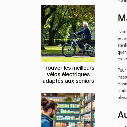
stéril
Ma
L’ali
exce
stéri
quant
en li
Trouver les meilleurs
Pour 
vélos électriques
insat
adaptés aux seniors
élabo
limit
physi
Au