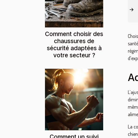
Comment choisir des
Chois
chaussures de
santé
sécurité adaptées à
régim
votre secteur ?
d’exp
Ad
L’aju
dimin
même 
alime
La co
chien
Comment un suivi