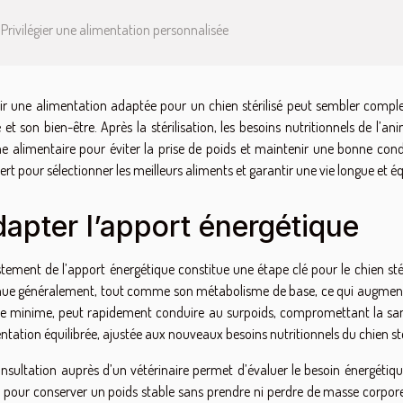
Privilégier une alimentation personnalisée
ir une alimentation adaptée pour un chien stérilisé peut sembler comple
 et son bien-être. Après la stérilisation, les besoins nutritionnels de l’an
e alimentaire pour éviter la prise de poids et maintenir une bonne condi
ert pour sélectionner les meilleurs aliments et garantir une vie longue et 
apter l’apport énergétique
stement de l’apport énergétique constitue une étape clé pour le chien stéril
ue généralement, tout comme son métabolisme de base, ce qui augmente la
minime, peut rapidement conduire au surpoids, compromettant la santé de
ntation équilibrée, ajustée aux nouveaux besoins nutritionnels du chien stér
nsultation auprès d’un vétérinaire permet d’évaluer le besoin énergétiqu
 pour conserver un poids stable sans prendre ni perdre de masse corporel