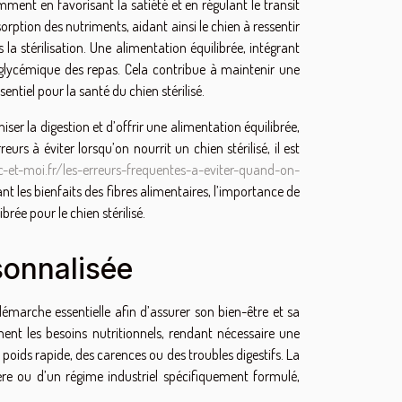
mment en favorisant la satiété et en régulant le transit
sorption des nutriments, aidant ainsi le chien à ressentir
 la stérilisation. Une alimentation équilibrée, intégrant
 glycémique des repas. Cela contribue à maintenir une
sentiel pour la santé du chien stérilisé.
ser la digestion et d’offrir une alimentation équilibrée,
urs à éviter lorsqu’on nourrit un chien stérilisé, il est
c-et-moi.fr/les-erreurs-frequentes-a-eviter-quand-on-
ant les bienfaits des fibres alimentaires, l’importance de
brée pour le chien stérilisé.
sonnalisée
démarche essentielle afin d’assurer son bien-être et sa
ement les besoins nutritionnels, rendant nécessaire une
poids rapide, des carences ou des troubles digestifs. La
re ou d’un régime industriel spécifiquement formulé,