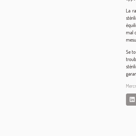
La ra
stéri
équil
mal c
mesu
Se to
troub
stéri
garan
Merc