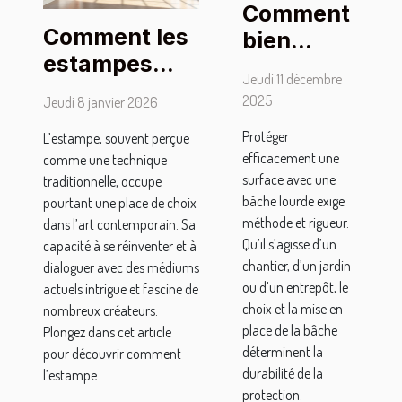
Comment
Comment les
bien
estampes
sécuriser
Jeudi 11 décembre
façonnent-
une
2025
Jeudi 8 janvier 2026
elles l'art
surface
Protéger
L’estampe, souvent perçue
contemporain
avec une
efficacement une
comme une technique
?
bâche
surface avec une
traditionnelle, occupe
lourde ?
bâche lourde exige
pourtant une place de choix
méthode et rigueur.
dans l’art contemporain. Sa
Qu’il s’agisse d’un
capacité à se réinventer et à
chantier, d’un jardin
dialoguer avec des médiums
ou d’un entrepôt, le
actuels intrigue et fascine de
choix et la mise en
nombreux créateurs.
place de la bâche
Plongez dans cet article
déterminent la
pour découvrir comment
durabilité de la
l’estampe...
protection.