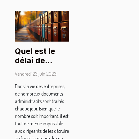
Quel est le
délai de
conservation
Vendredi 23 juin 2023
des
Dans la vie des entreprises,
documents
de nombreux documents
administratifs
administratifs sont traités
des
chaque jour. Bien que le
entreprises
nombre soit important, il est
tout de même impossible
aux dirigeants de les détruire
au fur et à mesure de son