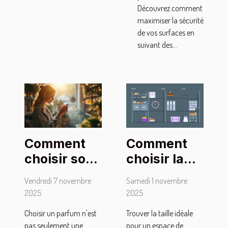
Découvrez comment
maximiser la sécurité
de vos surfaces en
suivant des...
Comment
Comment
choisir son
choisir la
parfum
taille
Vendredi 7 novembre
Samedi 1 novembre
pour
optimale
2025
2025
marquer
pour votre
Choisir un parfum n'est
Trouver la taille idéale
son style
espace de
pas seulement une
pour un espace de