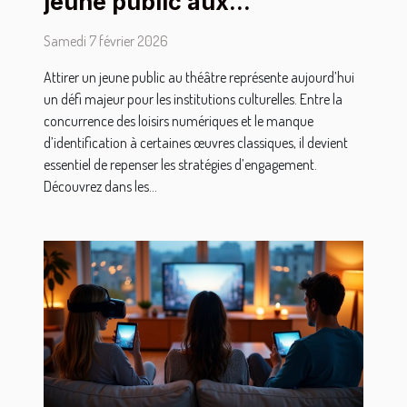
jeune public aux
représentations théâtrales
Samedi 7 février 2026
Attirer un jeune public au théâtre représente aujourd’hui
un défi majeur pour les institutions culturelles. Entre la
concurrence des loisirs numériques et le manque
d’identification à certaines œuvres classiques, il devient
essentiel de repenser les stratégies d’engagement.
Découvrez dans les...