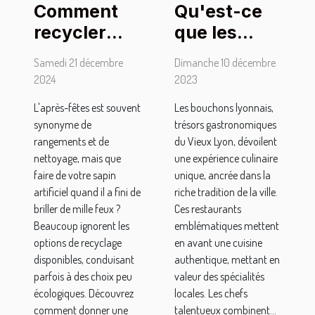
Qu'est-ce
Comment
que les
recycler
bouchons
votre sapin
Dimanche 10 décembre
Samedi 21 décembre
lyonnais
artificiel
2023
2024
apportent
après les
Les bouchons lyonnais,
L'après-fêtes est souvent
de
fêtes
trésors gastronomiques
synonyme de
particulier à
du Vieux Lyon, dévoilent
rangements et de
un séjour
une expérience culinaire
nettoyage, mais que
unique, ancrée dans la
faire de votre sapin
dans le
riche tradition de la ville.
artificiel quand il a fini de
Vieux Lyon
Ces restaurants
briller de mille feux ?
?
emblématiques mettent
Beaucoup ignorent les
en avant une cuisine
options de recyclage
authentique, mettant en
disponibles, conduisant
valeur des spécialités
parfois à des choix peu
locales. Les chefs
écologiques. Découvrez
talentueux combinent...
comment donner une