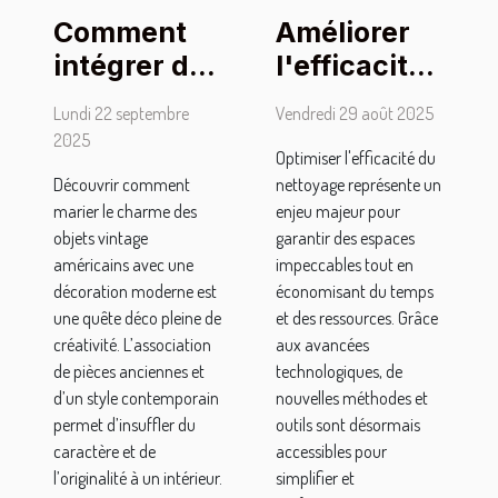
Comment
Améliorer
intégrer des
l'efficacité
objets
du
Lundi 22 septembre
Vendredi 29 août 2025
vintage
nettoyage :
2025
Optimiser l'efficacité du
américains
techniques
Découvrir comment
nettoyage représente un
dans une
et outils
marier le charme des
enjeu majeur pour
décoration
modernes
objets vintage
garantir des espaces
moderne ?
américains avec une
impeccables tout en
décoration moderne est
économisant du temps
une quête déco pleine de
et des ressources. Grâce
créativité. L’association
aux avancées
de pièces anciennes et
technologiques, de
d’un style contemporain
nouvelles méthodes et
permet d’insuffler du
outils sont désormais
caractère et de
accessibles pour
l’originalité à un intérieur.
simplifier et