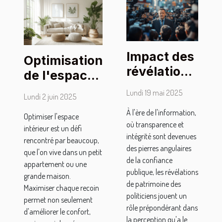
Impact des
Optimisation
révélations
de l'espace
de
intérieur :
Lundi 19 mai 2025
Lundi 2 juin 2025
patrimoine
techniques
À l'ère de l'information,
sur la
Optimiser l'espace
et conseils
où transparence et
intérieur est un défi
perception
intégrité sont devenues
rencontré par beaucoup,
publique
des pierres angulaires
que l'on vive dans un petit
des
de la confiance
appartement ou une
publique, les révélations
politiciens
grande maison.
de patrimoine des
Maximiser chaque recoin
politiciens jouent un
permet non seulement
rôle prépondérant dans
d'améliorer le confort,
la perception qu'a le