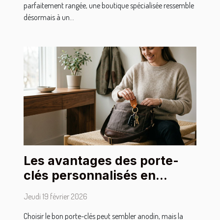
parfaitement rangée, une boutique spécialisée ressemble
désormais à un...
Les avantages des porte-
clés personnalisés en
matériaux de haute qualité
Jeudi 19 février 2026
Choisir le bon porte-clés peut sembler anodin, mais la