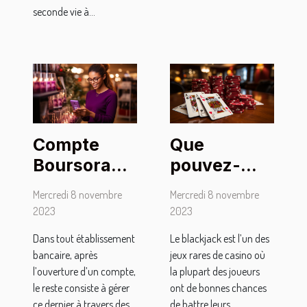
seconde vie à...
Compte
Que
Boursorama
pouvez-
Banque :
vous retenir
Mercredi 8 novembre
Mercredi 8 novembre
comment
du
2023
2023
effectuer le
blackjack ?
Dans tout établissement
Le blackjack est l’un des
premier
bancaire, après
jeux rares de casino où
versement ?
l’ouverture d’un compte,
la plupart des joueurs
le reste consiste à gérer
ont de bonnes chances
ce dernier à travers des
de battre leurs