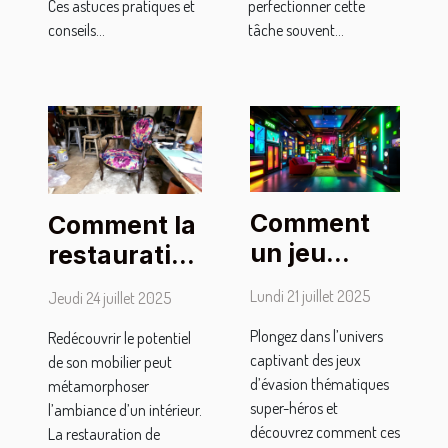
Ces astuces pratiques et
perfectionner cette
conseils...
tâche souvent...
Comment
Comment la
un jeu
restauration
d'évasion
de mobilier
Lundi 21 juillet 2025
Jeudi 24 juillet 2025
thématique
peut
Plongez dans l’univers
super-
Redécouvrir le potentiel
transformer
captivant des jeux
de son mobilier peut
héros
votre
d’évasion thématiques
métamorphoser
renforce la
intérieur ?
super-héros et
l’ambiance d’un intérieur.
cohésion
découvrez comment ces
La restauration de