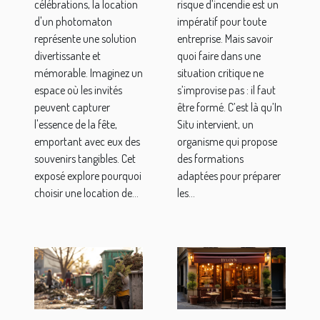
célébrations, la location
risque d’incendie est un
pour les
l’organisme
d'un photomaton
impératif pour toute
fêtes
In Situ ?
représente une solution
entreprise. Mais savoir
divertissante et
quoi faire dans une
mémorable. Imaginez un
situation critique ne
espace où les invités
s’improvise pas : il faut
peuvent capturer
être formé. C’est là qu’In
l'essence de la fête,
Situ intervient, un
emportant avec eux des
organisme qui propose
souvenirs tangibles. Cet
des formations
exposé explore pourquoi
adaptées pour préparer
choisir une location de...
les...