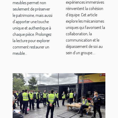
expériences immersives
d'équipe ?
meubles permet non
réinventent la cohésion
seulement de préserver
d’équipe. Cet article
le patrimoine, mais aussi
explore les mécanismes
d’apporter une touche
uniques qui favorisent la
unique et authentique à
collaboration, la
chaque pièce. Prolongez
communication et le
la lecture pour explorer
dépassement de soi au
comment restaurer un
sein d’un groupe....
meuble...