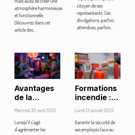
mais aussi de créer une
citoyen de ses
atmosphère harmonieuse
représentants. Ces
et fonctionnelle.
divulgations, parfois
Découvrez dans cet
attendues, parfois...
article des...
Avantages
Formations
de la
incendie :
location de
quelles sont
Mercredi 30 avril 2025
Lundi 13 janvier 2025
photomaton
celles
Lorsqu'il s'agit
Garantir la sécurité de
sans limite
proposées
d'agrémenter les
ses employés face au
de temps
par