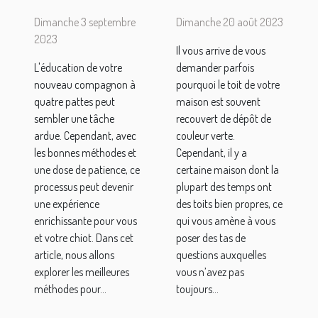
méthodes
traitement
Dimanche 3 septembre
Dimanche 20 août 2023
pour
Anti-
2023
Il vous arrive de vous
discipliner
mousse ?
L'éducation de votre
demander parfois
un chiot
nouveau compagnon à
pourquoi le toit de votre
quatre pattes peut
maison est souvent
sembler une tâche
recouvert de dépôt de
ardue. Cependant, avec
couleur verte.
les bonnes méthodes et
Cependant, il y a
une dose de patience, ce
certaine maison dont la
processus peut devenir
plupart des temps ont
une expérience
des toits bien propres, ce
enrichissante pour vous
qui vous amène à vous
et votre chiot. Dans cet
poser des tas de
article, nous allons
questions auxquelles
explorer les meilleures
vous n’avez pas
méthodes pour...
toujours...