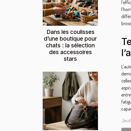
l’eff
l’hom
diffé
bross
Dans les coulisses
d’une boutique pour
Te
chats : la sélection
l’
des accessoires
stars
L’aut
derni
celle
aspir
entre
fatig
capac
Jeudi