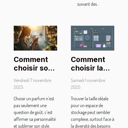
suivant des...
Comment
Comment
choisir son
choisir la
parfum
taille
Vendredi 7 novembre
Samedi 1 novembre
pour
optimale
2025
2025
marquer
pour votre
Choisir un parfum n'est
Trouver la taille idéale
son style
espace de
pas seulement une
pour un espace de
personnel ?
stockage ?
question de goût, c'est
stockage peut sembler
affirmer sa personnalité
complexe, surtout face à
et sublimer son style.
la diversité des besoins