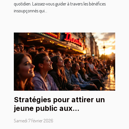
quotidien. Laissez-vous guider à travers les bénéfices
insoupçonnés qui...
Stratégies pour attirer un
jeune public aux
représentations théâtrales
Samedi 7 février 2026