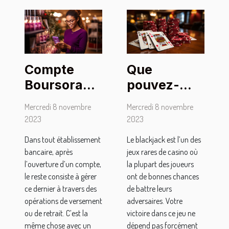
Compte
Que
Boursorama
pouvez-
Banque :
vous retenir
Mercredi 8 novembre
Mercredi 8 novembre
comment
du
2023
2023
effectuer le
blackjack ?
Dans tout établissement
Le blackjack est l’un des
premier
bancaire, après
jeux rares de casino où
versement ?
l’ouverture d’un compte,
la plupart des joueurs
le reste consiste à gérer
ont de bonnes chances
ce dernier à travers des
de battre leurs
opérations de versement
adversaires. Votre
ou de retrait. C’est la
victoire dans ce jeu ne
même chose avec un
dépend pas forcément