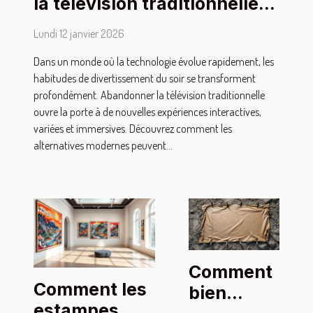
la télévision traditionnelle
pour les soirées
Lundi 12 janvier 2026
Dans un monde où la technologie évolue rapidement, les
habitudes de divertissement du soir se transforment
profondément. Abandonner la télévision traditionnelle
ouvre la porte à de nouvelles expériences interactives,
variées et immersives. Découvrez comment les
alternatives modernes peuvent...
Comment
Comment les
bien
estampes