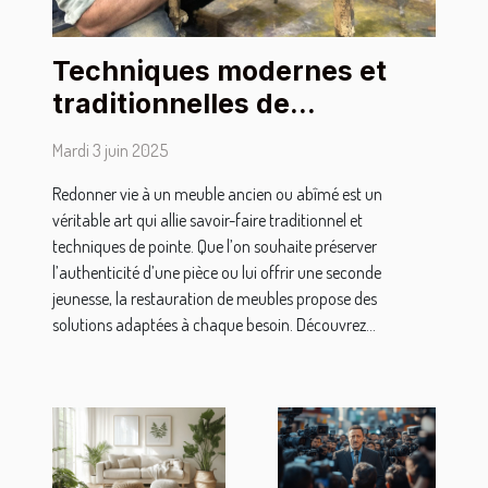
Techniques modernes et
traditionnelles de
restauration de meubles
Mardi 3 juin 2025
Redonner vie à un meuble ancien ou abîmé est un
véritable art qui allie savoir-faire traditionnel et
techniques de pointe. Que l’on souhaite préserver
l’authenticité d’une pièce ou lui offrir une seconde
jeunesse, la restauration de meubles propose des
solutions adaptées à chaque besoin. Découvrez...