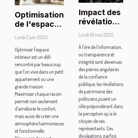
Impact des
Optimisation
révélations
de l'espace
de
intérieur :
Lundi 19 mai 2025
Lundi 2 juin 2025
patrimoine
techniques
À l'ère de l'information,
sur la
Optimiser l'espace
et conseils
où transparence et
intérieur est un défi
perception
intégrité sont devenues
rencontré par beaucoup,
publique
des pierres angulaires
que l'on vive dans un petit
des
de la confiance
appartement ou une
publique, les révélations
politiciens
grande maison.
de patrimoine des
Maximiser chaque recoin
politiciens jouent un
permet non seulement
rôle prépondérant dans
d'améliorer le confort,
la perception qu'a le
mais aussi de créer une
citoyen de ses
atmosphère harmonieuse
représentants. Ces
et fonctionnelle.
divulgations, parfois