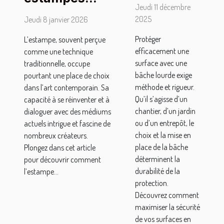
sécuriser
Jeudi 11 décembre
façonnent-
une
2025
Jeudi 8 janvier 2026
elles l'art
surface
Protéger
L’estampe, souvent perçue
contemporain
avec une
efficacement une
comme une technique
?
bâche
surface avec une
traditionnelle, occupe
lourde ?
bâche lourde exige
pourtant une place de choix
méthode et rigueur.
dans l’art contemporain. Sa
Qu’il s’agisse d’un
capacité à se réinventer et à
chantier, d’un jardin
dialoguer avec des médiums
ou d’un entrepôt, le
actuels intrigue et fascine de
choix et la mise en
nombreux créateurs.
place de la bâche
Plongez dans cet article
déterminent la
pour découvrir comment
durabilité de la
l’estampe...
protection.
Découvrez comment
maximiser la sécurité
de vos surfaces en