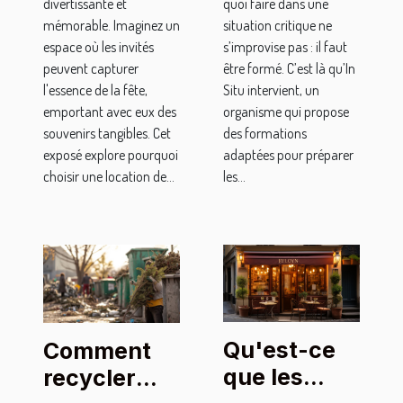
divertissante et
quoi faire dans une
mémorable. Imaginez un
situation critique ne
espace où les invités
s’improvise pas : il faut
peuvent capturer
être formé. C’est là qu’In
l'essence de la fête,
Situ intervient, un
emportant avec eux des
organisme qui propose
souvenirs tangibles. Cet
des formations
exposé explore pourquoi
adaptées pour préparer
choisir une location de...
les...
Qu'est-ce
Comment
que les
recycler