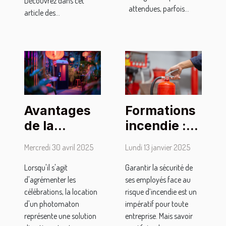
Découvrez dans cet
attendues, parfois...
article des...
Avantages
Formations
de la
incendie :
location de
quelles sont
Mercredi 30 avril 2025
Lundi 13 janvier 2025
photomaton
celles
Lorsqu'il s'agit
Garantir la sécurité de
sans limite
proposées
d'agrémenter les
ses employés face au
de temps
par
célébrations, la location
risque d’incendie est un
pour les
l’organisme
d'un photomaton
impératif pour toute
fêtes
In Situ ?
représente une solution
entreprise. Mais savoir