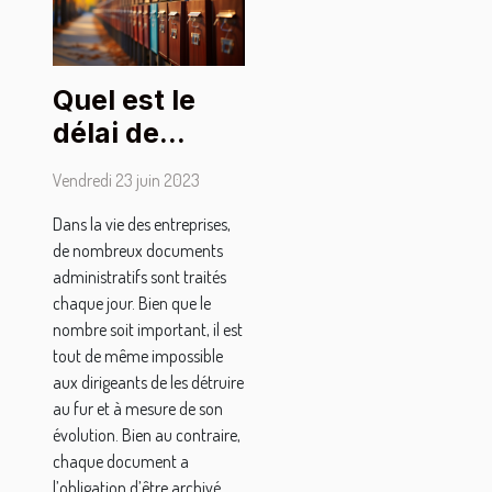
Quel est le
délai de
conservation
Vendredi 23 juin 2023
des
Dans la vie des entreprises,
documents
de nombreux documents
administratifs
administratifs sont traités
des
chaque jour. Bien que le
entreprises
nombre soit important, il est
tout de même impossible
aux dirigeants de les détruire
au fur et à mesure de son
évolution. Bien au contraire,
chaque document a
l’obligation d’être archivé