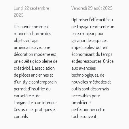
objets
du
Lundi 22 septembre
Vendredi 29 août 2025
vintage
nettoyage :
2025
Optimiser l'efficacité du
américains
techniques
Découvrir comment
nettoyage représente un
dans une
et outils
marier le charme des
enjeu majeur pour
décoration
modernes
objets vintage
garantir des espaces
moderne ?
américains avec une
impeccables tout en
décoration moderne est
économisant du temps
une quête déco pleine de
et des ressources. Grâce
créativité. L’association
aux avancées
de pièces anciennes et
technologiques, de
d’un style contemporain
nouvelles méthodes et
permet d’insuffler du
outils sont désormais
caractère et de
accessibles pour
l’originalité à un intérieur.
simplifier et
Ces astuces pratiques et
perfectionner cette
conseils...
tâche souvent...