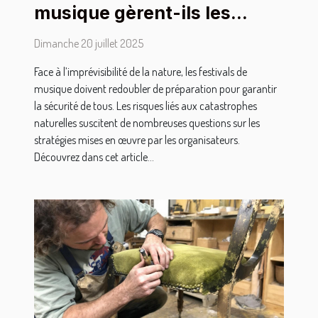
musique gèrent-ils les
catastrophes naturelles ?
Dimanche 20 juillet 2025
Face à l’imprévisibilité de la nature, les festivals de
musique doivent redoubler de préparation pour garantir
la sécurité de tous. Les risques liés aux catastrophes
naturelles suscitent de nombreuses questions sur les
stratégies mises en œuvre par les organisateurs.
Découvrez dans cet article...