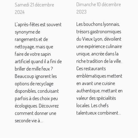
bouchons
votre sapin
Dimanche 10 décembre
Samedi 21 décembre
lyonnais
artificiel
2023
2024
apportent
après les
Les bouchons lyonnais,
L'après-fêtes est souvent
de
fêtes
trésors gastronomiques
synonyme de
particulier à
du Vieux Lyon, dévoilent
rangements et de
un séjour
une expérience culinaire
nettoyage, mais que
unique, ancrée dans la
faire de votre sapin
dans le
riche tradition de la ville.
artificiel quand il a fini de
Vieux Lyon
Ces restaurants
briller de mille feux ?
?
emblématiques mettent
Beaucoup ignorent les
en avant une cuisine
options de recyclage
authentique, mettant en
disponibles, conduisant
valeur des spécialités
parfois à des choix peu
locales. Les chefs
écologiques. Découvrez
talentueux combinent...
comment donner une
seconde vie à...