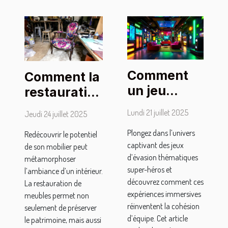
Comment
Comment la
un jeu
restauration
d'évasion
de mobilier
Lundi 21 juillet 2025
Jeudi 24 juillet 2025
thématique
peut
Plongez dans l’univers
super-
Redécouvrir le potentiel
transformer
captivant des jeux
de son mobilier peut
héros
votre
d’évasion thématiques
métamorphoser
renforce la
intérieur ?
super-héros et
l’ambiance d’un intérieur.
cohésion
découvrez comment ces
La restauration de
expériences immersives
d'équipe ?
meubles permet non
réinventent la cohésion
seulement de préserver
d’équipe. Cet article
le patrimoine, mais aussi