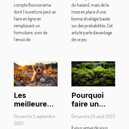
compte Boursorama
du hasard, mais de la
dont l’ouverture peut se
mise en place d’une
faire en ligne en
bonne stratégie basée
remplissant un
sur des probabilités. Cet
formulaire, suivi de
article parle davantage
l’envoi de...
de ce jeu...
Les
Pourquoi
meilleures
faire un
méthodes
traitement
Dimanche 3 septembre
Dimanche 20 août 2023
pour
Anti-
2023
Il vous arrive de vous