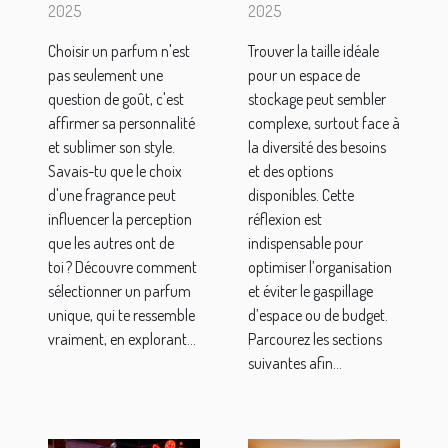
pour
optimale
2025
2025
marquer
pour votre
Choisir un parfum n'est
Trouver la taille idéale
son style
espace de
pas seulement une
pour un espace de
personnel ?
stockage ?
question de goût, c'est
stockage peut sembler
affirmer sa personnalité
complexe, surtout face à
et sublimer son style.
la diversité des besoins
Savais-tu que le choix
et des options
d'une fragrance peut
disponibles. Cette
influencer la perception
réflexion est
que les autres ont de
indispensable pour
toi ? Découvre comment
optimiser l’organisation
sélectionner un parfum
et éviter le gaspillage
unique, qui te ressemble
d’espace ou de budget.
vraiment, en explorant...
Parcourez les sections
suivantes afin...