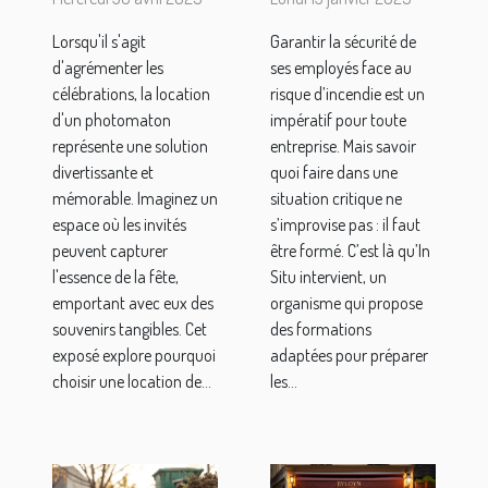
photomaton
celles
Lorsqu'il s'agit
Garantir la sécurité de
sans limite
proposées
d'agrémenter les
ses employés face au
de temps
par
célébrations, la location
risque d’incendie est un
pour les
l’organisme
d'un photomaton
impératif pour toute
fêtes
In Situ ?
représente une solution
entreprise. Mais savoir
divertissante et
quoi faire dans une
mémorable. Imaginez un
situation critique ne
espace où les invités
s’improvise pas : il faut
peuvent capturer
être formé. C’est là qu’In
l'essence de la fête,
Situ intervient, un
emportant avec eux des
organisme qui propose
souvenirs tangibles. Cet
des formations
exposé explore pourquoi
adaptées pour préparer
choisir une location de...
les...