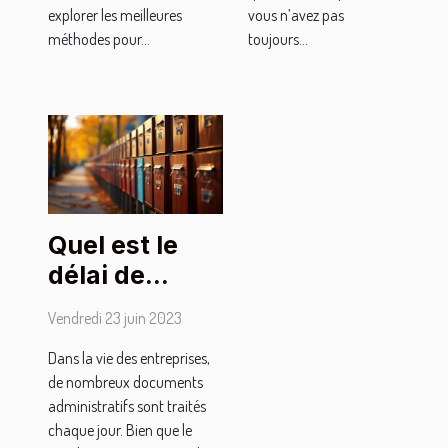
explorer les meilleures
vous n’avez pas
méthodes pour...
toujours...
Quel est le
délai de
conservation
Vendredi 23 juin 2023
des
Dans la vie des entreprises,
documents
de nombreux documents
administratifs
administratifs sont traités
des
chaque jour. Bien que le