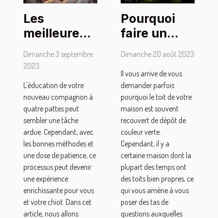
Les
Pourquoi
meilleures
faire un
méthodes
traitement
Dimanche 3 septembre
Dimanche 20 août 2023
pour
Anti-
2023
Il vous arrive de vous
discipliner
mousse ?
L'éducation de votre
demander parfois
un chiot
nouveau compagnon à
pourquoi le toit de votre
quatre pattes peut
maison est souvent
sembler une tâche
recouvert de dépôt de
ardue. Cependant, avec
couleur verte.
les bonnes méthodes et
Cependant, il y a
une dose de patience, ce
certaine maison dont la
processus peut devenir
plupart des temps ont
une expérience
des toits bien propres, ce
enrichissante pour vous
qui vous amène à vous
et votre chiot. Dans cet
poser des tas de
article, nous allons
questions auxquelles