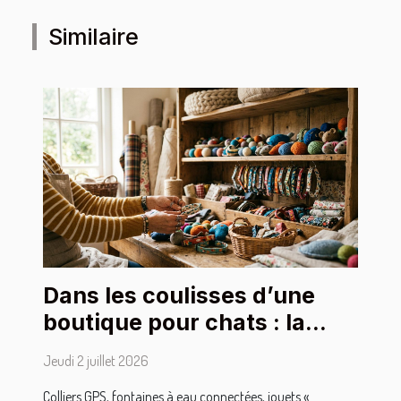
Similaire
Dans les coulisses d’une
boutique pour chats : la
sélection des accessoires
Jeudi 2 juillet 2026
stars
Colliers GPS, fontaines à eau connectées, jouets «