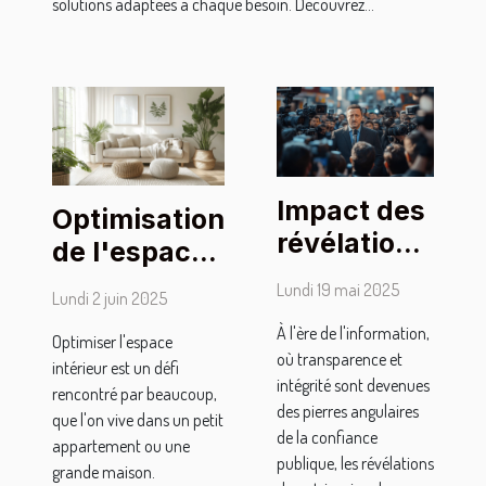
solutions adaptées à chaque besoin. Découvrez...
Impact des
Optimisation
révélations
de l'espace
de
intérieur :
Lundi 19 mai 2025
Lundi 2 juin 2025
patrimoine
techniques
À l'ère de l'information,
sur la
Optimiser l'espace
et conseils
où transparence et
intérieur est un défi
perception
intégrité sont devenues
rencontré par beaucoup,
publique
des pierres angulaires
que l'on vive dans un petit
des
de la confiance
appartement ou une
publique, les révélations
politiciens
grande maison.