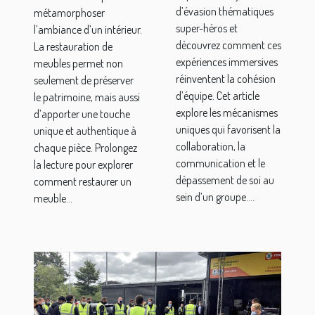
héros
votre
d’évasion thématiques
métamorphoser
renforce la
intérieur ?
super-héros et
l’ambiance d’un intérieur.
cohésion
découvrez comment ces
La restauration de
expériences immersives
d'équipe ?
meubles permet non
réinventent la cohésion
seulement de préserver
d’équipe. Cet article
le patrimoine, mais aussi
explore les mécanismes
d’apporter une touche
uniques qui favorisent la
unique et authentique à
collaboration, la
chaque pièce. Prolongez
communication et le
la lecture pour explorer
dépassement de soi au
comment restaurer un
sein d’un groupe....
meuble...