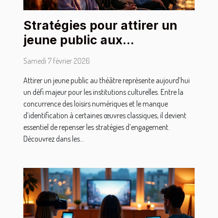
Stratégies pour attirer un
jeune public aux
représentations théâtrales
Samedi 7 février 2026
Attirer un jeune public au théâtre représente aujourd’hui
un défi majeur pour les institutions culturelles. Entre la
concurrence des loisirs numériques et le manque
d’identification à certaines œuvres classiques, il devient
essentiel de repenser les stratégies d’engagement.
Découvrez dans les...