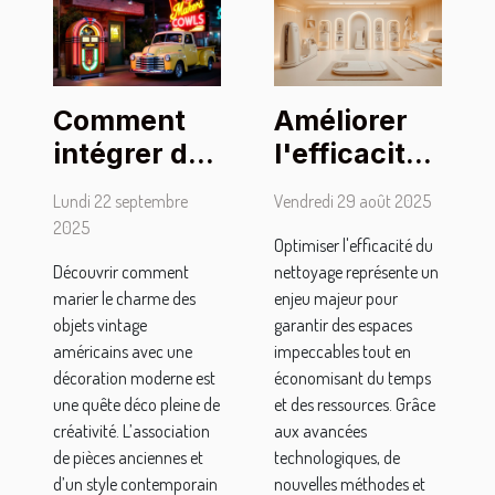
Comment
Améliorer
intégrer des
l'efficacité
objets
du
Lundi 22 septembre
Vendredi 29 août 2025
vintage
nettoyage :
2025
Optimiser l'efficacité du
américains
techniques
Découvrir comment
nettoyage représente un
dans une
et outils
marier le charme des
enjeu majeur pour
décoration
modernes
objets vintage
garantir des espaces
moderne ?
américains avec une
impeccables tout en
décoration moderne est
économisant du temps
une quête déco pleine de
et des ressources. Grâce
créativité. L’association
aux avancées
de pièces anciennes et
technologiques, de
d’un style contemporain
nouvelles méthodes et