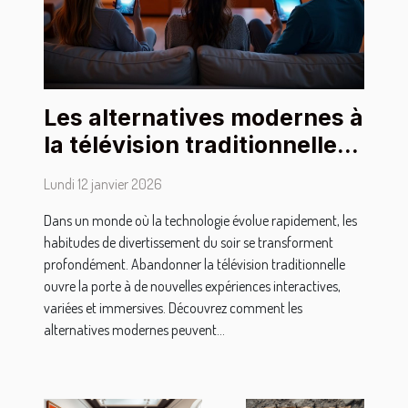
Les alternatives modernes à
la télévision traditionnelle
pour les soirées
Lundi 12 janvier 2026
Dans un monde où la technologie évolue rapidement, les
habitudes de divertissement du soir se transforment
profondément. Abandonner la télévision traditionnelle
ouvre la porte à de nouvelles expériences interactives,
variées et immersives. Découvrez comment les
alternatives modernes peuvent...