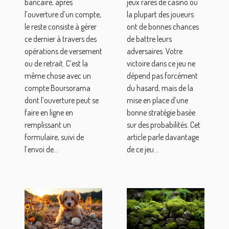
bancaire, après
jeux rares de casino où
versement ?
l’ouverture d’un compte,
la plupart des joueurs
le reste consiste à gérer
ont de bonnes chances
ce dernier à travers des
de battre leurs
opérations de versement
adversaires. Votre
ou de retrait. C’est la
victoire dans ce jeu ne
même chose avec un
dépend pas forcément
compte Boursorama
du hasard, mais de la
dont l’ouverture peut se
mise en place d’une
faire en ligne en
bonne stratégie basée
remplissant un
sur des probabilités. Cet
formulaire, suivi de
article parle davantage
l’envoi de...
de ce jeu...