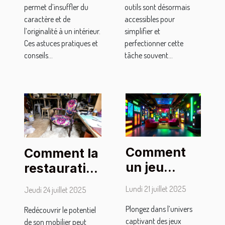
permet d’insuffler du
outils sont désormais
caractère et de
accessibles pour
l’originalité à un intérieur.
simplifier et
Ces astuces pratiques et
perfectionner cette
conseils...
tâche souvent...
Comment
Comment la
un jeu
restauration
d'évasion
de mobilier
Lundi 21 juillet 2025
Jeudi 24 juillet 2025
thématique
peut
Plongez dans l’univers
super-
Redécouvrir le potentiel
transformer
captivant des jeux
de son mobilier peut