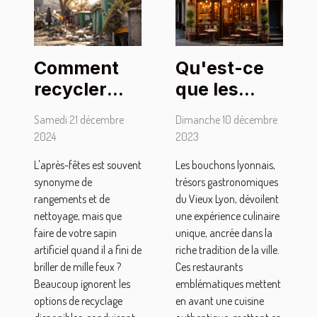
Qu'est-ce
Comment
que les
recycler
bouchons
votre sapin
Dimanche 10 décembre
Samedi 21 décembre
lyonnais
artificiel
2023
2024
apportent
après les
Les bouchons lyonnais,
L'après-fêtes est souvent
de
fêtes
trésors gastronomiques
synonyme de
particulier à
du Vieux Lyon, dévoilent
rangements et de
un séjour
une expérience culinaire
nettoyage, mais que
unique, ancrée dans la
faire de votre sapin
dans le
riche tradition de la ville.
artificiel quand il a fini de
Vieux Lyon
Ces restaurants
briller de mille feux ?
?
emblématiques mettent
Beaucoup ignorent les
en avant une cuisine
options de recyclage