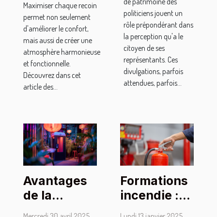
de patrimoine des
Maximiser chaque recoin
politiciens jouent un
permet non seulement
rôle prépondérant dans
d'améliorer le confort,
la perception qu'a le
mais aussi de créer une
citoyen de ses
atmosphère harmonieuse
représentants. Ces
et fonctionnelle.
divulgations, parfois
Découvrez dans cet
attendues, parfois...
article des...
Avantages
Formations
de la
incendie :
location de
quelles sont
Mercredi 30 avril 2025
Lundi 13 janvier 2025