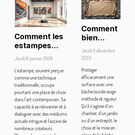
Comment
Comment les
bien
estampes
sécuriser
Jeudi 11 décembre
façonnent-
une
2025
Jeudi 8 janvier 2026
elles l'art
surface
Protéger
L’estampe, souvent perçue
contemporain
avec une
efficacement une
comme une technique
?
bâche
surface avec une
traditionnelle, occupe
lourde ?
bâche lourde exige
pourtant une place de choix
méthode et rigueur.
dans l’art contemporain. Sa
Qu’il s’agisse d’un
capacité à se réinventer et à
chantier, d’un jardin
dialoguer avec des médiums
ou d’un entrepôt, le
actuels intrigue et fascine de
choix et la mise en
nombreux créateurs.