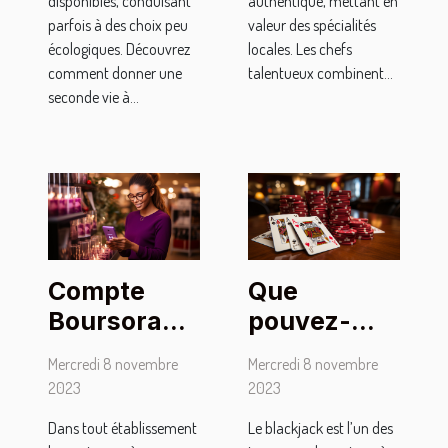
authentique, mettant en
disponibles, conduisant
valeur des spécialités
parfois à des choix peu
locales. Les chefs
écologiques. Découvrez
talentueux combinent...
comment donner une
seconde vie à...
Compte
Que
Boursorama
pouvez-
Banque :
vous retenir
Mercredi 8 novembre
Mercredi 8 novembre
comment
du
2023
2023
effectuer le
blackjack ?
Dans tout établissement
Le blackjack est l’un des
premier