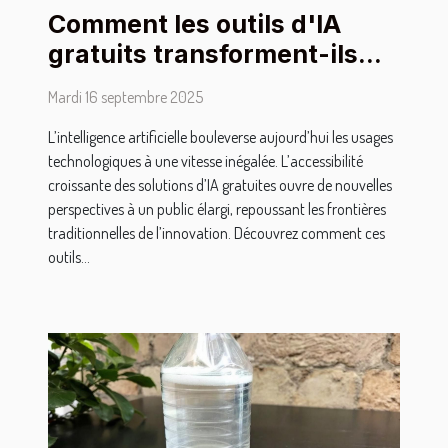
Comment les outils d'IA
gratuits transforment-ils
l'accès à la technologie ?
Mardi 16 septembre 2025
L’intelligence artificielle bouleverse aujourd’hui les usages
technologiques à une vitesse inégalée. L’accessibilité
croissante des solutions d’IA gratuites ouvre de nouvelles
perspectives à un public élargi, repoussant les frontières
traditionnelles de l’innovation. Découvrez comment ces
outils...