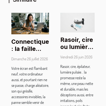
Rasoir, cire
Connectique
ou lumière
: la faille
pulsée : la
inattendue
Vendredi 26 juin 2026
Dimanche 26 juillet 2026
science
qui bloque
Rasoir, cire, épilateur,
démêle le
Votre écran est flambant
vos outils
lumière pulsée… la
neuf, votre ordinateur
vrai du
high-tech
promesse reste la
aussi, et pourtant rien ne
faux
même, une peau nette
se passe, charge aléatoire,
et durable, mais les
son qui grésille,
déceptions aussi, entre
accessoires invisibles, la
irritations, poils
panne semble venir de