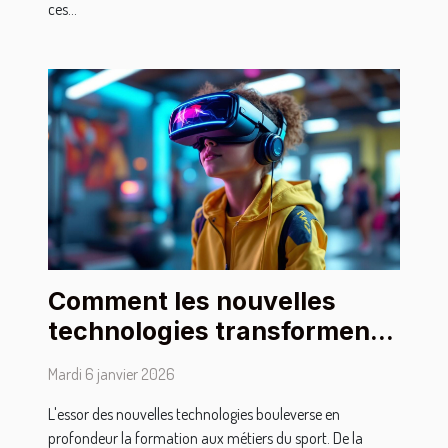
ces...
Comment les nouvelles
technologies transforment
la formation des métiers du
Mardi 6 janvier 2026
sport
L'essor des nouvelles technologies bouleverse en
profondeur la formation aux métiers du sport. De la