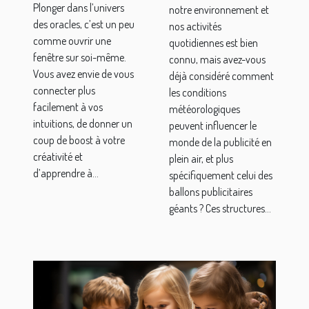
Plonger dans l’univers
notre environnement et
prochaines
publicitaires
des oracles, c’est un peu
nos activités
sessions
géants
comme ouvrir une
quotidiennes est bien
d’Emeline
fenêtre sur soi-même.
connu, mais avez-vous
Vous avez envie de vous
Capron !
déjà considéré comment
connecter plus
les conditions
facilement à vos
météorologiques
intuitions, de donner un
peuvent influencer le
coup de boost à votre
monde de la publicité en
créativité et
plein air, et plus
d’apprendre à...
spécifiquement celui des
ballons publicitaires
géants ? Ces structures...