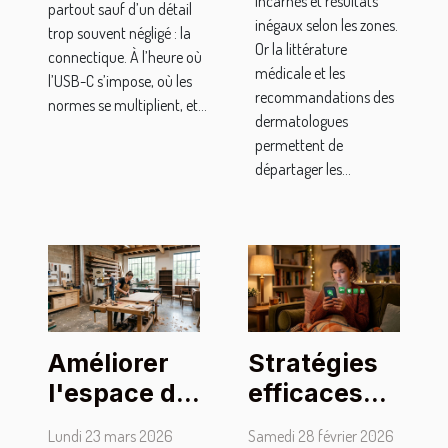
incarnés et résultats
partout sauf d’un détail
inégaux selon les zones.
trop souvent négligé : la
Or la littérature
connectique. À l’heure où
médicale et les
l’USB-C s’impose, où les
recommandations des
normes se multiplient, et...
dermatologues
permettent de
départager les...
Améliorer
Stratégies
l'espace de
efficaces
vie :
pour
Lundi 23 mars 2026
Samedi 28 février 2026