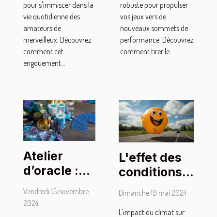
pour s'immiscer dans la
robuste pour propulser
vie quotidienne des
vos jeux vers de
amateurs de
nouveaux sommets de
merveilleux. Découvrez
performance. Découvrez
comment cet
comment tirer le...
engouement...
Atelier
L'effet des
d’oracle :
conditions
inscrivez-
climatiques
Vendredi 15 novembre
Dimanche 19 mai 2024
vous vite
sur les
2024
aux
L'impact du climat sur
ballons