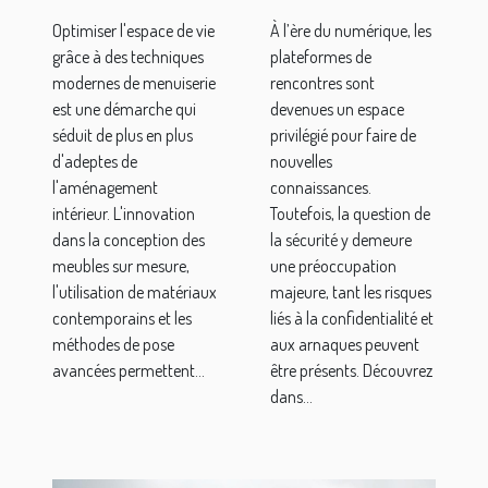
techniques
sécuriser
Optimiser l'espace de vie
À l’ère du numérique, les
modernes
vos
grâce à des techniques
plateformes de
de
interactions
modernes de menuiserie
rencontres sont
menuiserie
sur les
est une démarche qui
devenues un espace
plateformes
séduit de plus en plus
privilégié pour faire de
d'adeptes de
nouvelles
de
l'aménagement
connaissances.
rencontres
intérieur. L'innovation
Toutefois, la question de
dans la conception des
la sécurité y demeure
meubles sur mesure,
une préoccupation
l'utilisation de matériaux
majeure, tant les risques
contemporains et les
liés à la confidentialité et
méthodes de pose
aux arnaques peuvent
avancées permettent...
être présents. Découvrez
dans...