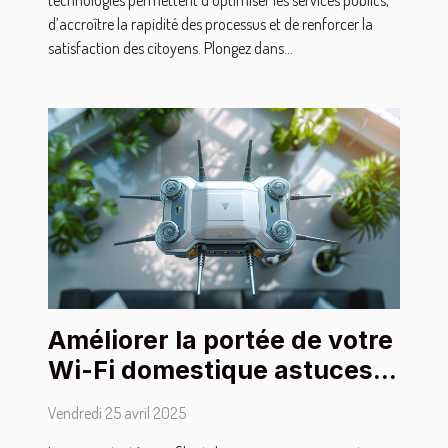
technologies permettent d’optimiser les services publics,
d’accroître la rapidité des processus et de renforcer la
satisfaction des citoyens. Plongez dans...
Améliorer la portée de votre
Wi-Fi domestique astuces
techniques et appareils
Vendredi 25 avril 2025
innovants