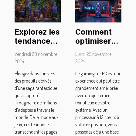
Explorez les
Comment
tendances
optimiser
des
son PC pour
Vendredi 29 novembre
Lundi 25 novembre
produits
le gaming
2024
2024
inspirés par
avec un
Plongez dans l'univers
Le gaming sur PC est une
une célèbre
processeur
des produits dérivés
expérience qui peut être
saga
12 cœurs
d'une saga fantastique
grandement améliorée
fantastique
qui a capturé
avec un ajustement
l'imaginaire de millions
minutieux de votre
d'adeptes à travers le
système. Avec un
monde. De la mode aux
processeur à 12 cœurs à
jeux, ces tendances
votre disposition, vous
transcendent les pages
possédez déjà une base