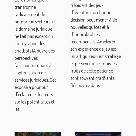
récompenses
domaine
trépidant des jeux
transforme
dans les jeux
juridique
d'aventure où chaque
radicalement de
d'aventure
décision peut mener à de
nombreux secteurs, et
nouvelles quêtes et à
le domaine juridique
d'innombrables
ne fait pas exception.
récompenses. Améliorer
L'intégration des
son expérience de jeu est
chatbots IA ouvre des
un art qui requiert stratégie
perspectives
et persévérance, mais les
fascinantes quant à
fruits de cette patience
l'optimisation des
sont souvent gratifiants.
services juridiques. Cet
Découvrez dans...
exposé a pour but
d'éclairer les lecteurs
sur les potentialités et
les...