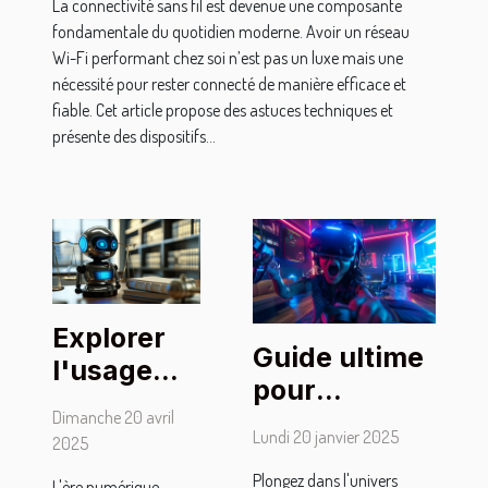
La connectivité sans fil est devenue une composante
fondamentale du quotidien moderne. Avoir un réseau
Wi-Fi performant chez soi n’est pas un luxe mais une
nécessité pour rester connecté de manière efficace et
fiable. Cet article propose des astuces techniques et
présente des dispositifs...
Explorer
Guide ultime
l'usage
pour
des
Dimanche 20 avril
maximiser
chatbots
Lundi 20 janvier 2025
2025
les
IA dans le
Plongez dans l'univers
L'ère numérique