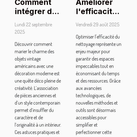
Comment
Améliorer
intégrer des
l'efficacité
objets
du
Lundi 22 septembre
Vendredi 29 août 2025
vintage
nettoyage :
2025
Optimiser l'efficacité du
américains
techniques
Découvrir comment
nettoyage représente un
dans une
et outils
marier le charme des
enjeu majeur pour
décoration
modernes
objets vintage
garantir des espaces
moderne ?
américains avec une
impeccables tout en
décoration moderne est
économisant du temps
une quête déco pleine de
et des ressources. Grâce
créativité. L’association
aux avancées
de pièces anciennes et
technologiques, de
d’un style contemporain
nouvelles méthodes et
permet d’insuffler du
outils sont désormais
caractère et de
accessibles pour
l’originalité à un intérieur.
simplifier et
Ces astuces pratiques et
perfectionner cette