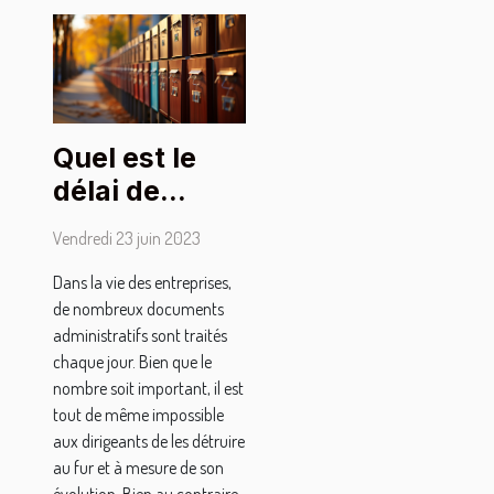
Quel est le
délai de
conservation
Vendredi 23 juin 2023
des
Dans la vie des entreprises,
documents
de nombreux documents
administratifs
administratifs sont traités
des
chaque jour. Bien que le
entreprises
nombre soit important, il est
tout de même impossible
aux dirigeants de les détruire
au fur et à mesure de son