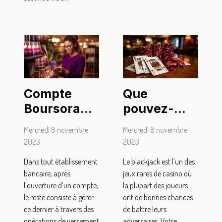
Compte
Que
Boursorama
pouvez-
Banque :
vous retenir
Mercredi 8 novembre
Mercredi 8 novembre
comment
du
2023
2023
effectuer le
blackjack ?
Dans tout établissement
Le blackjack est l’un des
premier
bancaire, après
jeux rares de casino où
versement ?
l’ouverture d’un compte,
la plupart des joueurs
le reste consiste à gérer
ont de bonnes chances
ce dernier à travers des
de battre leurs
opérations de versement
adversaires. Votre