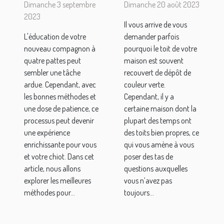
Dimanche 3 septembre
Dimanche 20 août 2023
pour
Anti-
2023
Il vous arrive de vous
discipliner
mousse ?
L'éducation de votre
demander parfois
un chiot
nouveau compagnon à
pourquoi le toit de votre
quatre pattes peut
maison est souvent
sembler une tâche
recouvert de dépôt de
ardue. Cependant, avec
couleur verte.
les bonnes méthodes et
Cependant, il y a
une dose de patience, ce
certaine maison dont la
processus peut devenir
plupart des temps ont
une expérience
des toits bien propres, ce
enrichissante pour vous
qui vous amène à vous
et votre chiot. Dans cet
poser des tas de
article, nous allons
questions auxquelles
explorer les meilleures
vous n’avez pas
méthodes pour...
toujours...