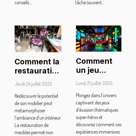
conseils...
tâche souvent...
Comment
Comment la
un jeu
restauration
d'évasion
de mobilier
Lundi 21 juillet 2025
Jeudi 24 juillet 2025
thématique
peut
Plongez dans l’univers
super-
Redécouvrir le potentiel
transformer
captivant des jeux
de son mobilier peut
héros
votre
d’évasion thématiques
métamorphoser
renforce la
intérieur ?
super-héros et
l’ambiance d’un intérieur.
cohésion
découvrez comment ces
La restauration de
expériences immersives
d'équipe ?
meubles permet non