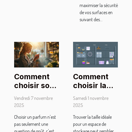
maximiser la sécurité
de vos surfaces en
suivant des...
Comment
Comment
choisir son
choisir la
parfum
taille
Vendredi 7 novembre
Samedi 1 novembre
pour
optimale
2025
2025
marquer
pour votre
Choisir un parfum n'est
Trouver la taille idéale
son style
espace de
pas seulement une
pour un espace de
personnel ?
stockage ?
question de goût, c'est
stockage peut sembler