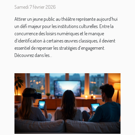
représentations théâtrales
Samedi 7 février 2026
Attirer un jeune public au théâtre représente aujourd’hui
un défi majeur pour les institutions culturelles. Entre la
concurrence des loisirs numériques et le manque
d’identification à certaines œuvres classiques, il devient
essentiel de repenser les stratégies d’engagement.
Découvrez dans les...