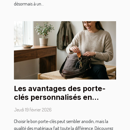
désormais à un...
Les avantages des porte-
clés personnalisés en
matériaux de haute qualité
Jeudi 19 février 2026
Choisir le bon porte-clés peut sembler anodin, mais la
qualité des matériaux fait toute la différence. Découvrez