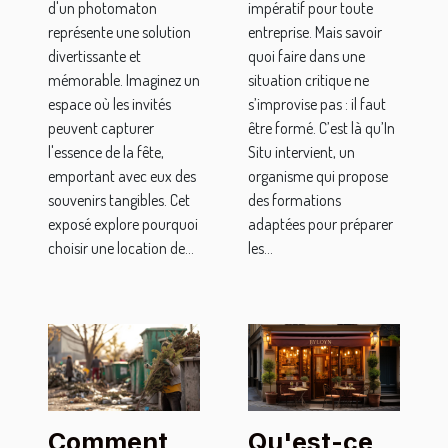
pour les
l’organisme
d'un photomaton
impératif pour toute
fêtes
In Situ ?
représente une solution
entreprise. Mais savoir
divertissante et
quoi faire dans une
mémorable. Imaginez un
situation critique ne
espace où les invités
s’improvise pas : il faut
peuvent capturer
être formé. C’est là qu’In
l'essence de la fête,
Situ intervient, un
emportant avec eux des
organisme qui propose
souvenirs tangibles. Cet
des formations
exposé explore pourquoi
adaptées pour préparer
choisir une location de...
les...
Qu'est-ce
Comment