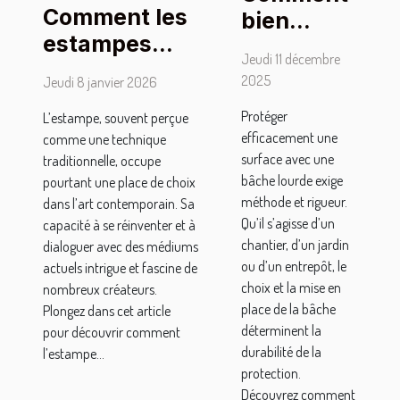
Comment les
bien
estampes
sécuriser
Jeudi 11 décembre
façonnent-
une
2025
Jeudi 8 janvier 2026
elles l'art
surface
Protéger
L’estampe, souvent perçue
contemporain
avec une
efficacement une
comme une technique
?
bâche
surface avec une
traditionnelle, occupe
lourde ?
bâche lourde exige
pourtant une place de choix
méthode et rigueur.
dans l’art contemporain. Sa
Qu’il s’agisse d’un
capacité à se réinventer et à
chantier, d’un jardin
dialoguer avec des médiums
ou d’un entrepôt, le
actuels intrigue et fascine de
choix et la mise en
nombreux créateurs.
place de la bâche
Plongez dans cet article
déterminent la
pour découvrir comment
durabilité de la
l’estampe...
protection.
Découvrez comment