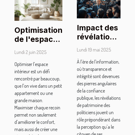
Impact des
Optimisation
révélations
de l'espace
de
intérieur :
Lundi 19 mai 2025
Lundi 2 juin 2025
patrimoine
techniques
À l'ère de l'information,
sur la
Optimiser l'espace
et conseils
où transparence et
intérieur est un défi
perception
intégrité sont devenues
rencontré par beaucoup,
publique
des pierres angulaires
que l'on vive dans un petit
des
de la confiance
appartement ou une
publique, les révélations
politiciens
grande maison.
de patrimoine des
Maximiser chaque recoin
politiciens jouent un
permet non seulement
rôle prépondérant dans
d'améliorer le confort,
la perception qu'a le
mais aussi de créer une
citoyen de ses