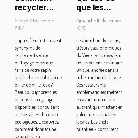
que les
recycler
bouchons
votre sapin
Dimanche 10 décembre
Samedi 21 décembre
lyonnais
artificiel
2023
2024
apportent
après les
Les bouchons lyonnais,
L'après-fêtes est souvent
de
fêtes
trésors gastronomiques
synonyme de
particulier à
du Vieux Lyon, dévoilent
rangements et de
un séjour
une expérience culinaire
nettoyage, mais que
unique, ancrée dans la
faire de votre sapin
dans le
riche tradition de la ville.
artificiel quand il a fini de
Vieux Lyon
Ces restaurants
briller de mille feux ?
?
emblématiques mettent
Beaucoup ignorent les
en avant une cuisine
options de recyclage
authentique, mettant en
disponibles, conduisant
valeur des spécialités
parfois à des choix peu
locales. Les chefs
écologiques. Découvrez
talentueux combinent...
comment donner une
seconde vie à...