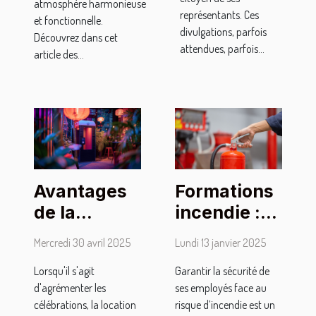
atmosphère harmonieuse
représentants. Ces
et fonctionnelle.
divulgations, parfois
Découvrez dans cet
attendues, parfois...
article des...
Avantages
Formations
de la
incendie :
location de
quelles sont
Mercredi 30 avril 2025
Lundi 13 janvier 2025
photomaton
celles
Lorsqu'il s'agit
Garantir la sécurité de
sans limite
proposées
d'agrémenter les
ses employés face au
de temps
par
célébrations, la location
risque d’incendie est un