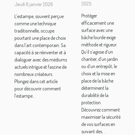
façonnent-
une
2025
Jeudi 8 janvier 2026
elles l'art
surface
Protéger
L’estampe, souvent perçue
contemporain
avec une
efficacement une
comme une technique
?
bâche
surface avec une
traditionnelle, occupe
lourde ?
bâche lourde exige
pourtant une place de choix
méthode et rigueur.
dans l’art contemporain. Sa
Qu’il s’agisse d’un
capacité à se réinventer et à
chantier, d’un jardin
dialoguer avec des médiums
ou d’un entrepôt, le
actuels intrigue et fascine de
choix et la mise en
nombreux créateurs.
place de la bâche
Plongez dans cet article
déterminent la
pour découvrir comment
durabilité de la
l’estampe...
protection.
Découvrez comment
maximiser la sécurité
de vos surfaces en
suivant des...