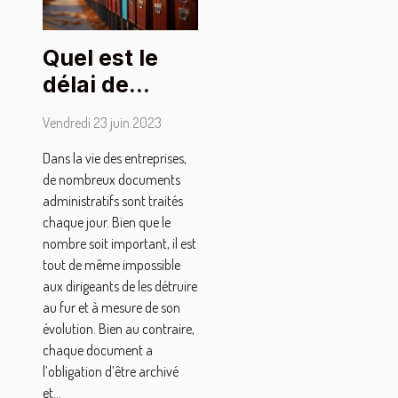
Quel est le
délai de
conservation
Vendredi 23 juin 2023
des
Dans la vie des entreprises,
documents
de nombreux documents
administratifs
administratifs sont traités
des
chaque jour. Bien que le
entreprises
nombre soit important, il est
tout de même impossible
aux dirigeants de les détruire
au fur et à mesure de son
évolution. Bien au contraire,
chaque document a
l’obligation d’être archivé
et...