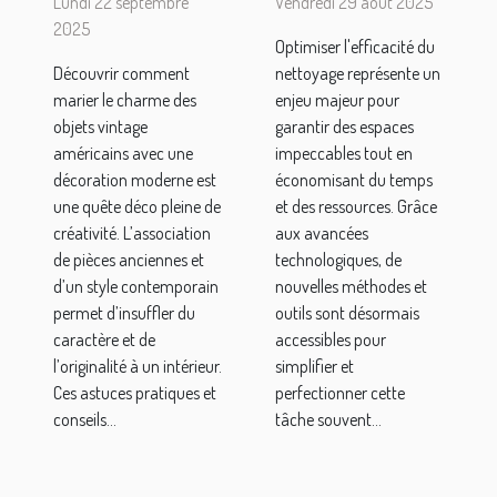
Lundi 22 septembre
Vendredi 29 août 2025
vintage
nettoyage :
2025
Optimiser l'efficacité du
américains
techniques
Découvrir comment
nettoyage représente un
dans une
et outils
marier le charme des
enjeu majeur pour
décoration
modernes
objets vintage
garantir des espaces
moderne ?
américains avec une
impeccables tout en
décoration moderne est
économisant du temps
une quête déco pleine de
et des ressources. Grâce
créativité. L’association
aux avancées
de pièces anciennes et
technologiques, de
d’un style contemporain
nouvelles méthodes et
permet d’insuffler du
outils sont désormais
caractère et de
accessibles pour
l’originalité à un intérieur.
simplifier et
Ces astuces pratiques et
perfectionner cette
conseils...
tâche souvent...