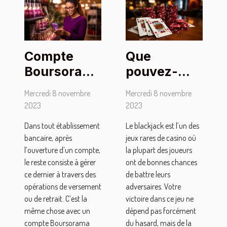
Compte
Que
Boursorama
pouvez-
Banque :
vous retenir
Mercredi 8 novembre
Mercredi 8 novembre
comment
du
2023
2023
effectuer le
blackjack ?
Dans tout établissement
Le blackjack est l’un des
premier
bancaire, après
jeux rares de casino où
versement ?
l’ouverture d’un compte,
la plupart des joueurs
le reste consiste à gérer
ont de bonnes chances
ce dernier à travers des
de battre leurs
opérations de versement
adversaires. Votre
ou de retrait. C’est la
victoire dans ce jeu ne
même chose avec un
dépend pas forcément
compte Boursorama
du hasard, mais de la