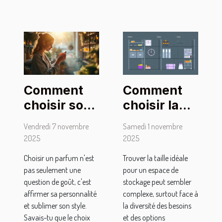
Comment
Comment
choisir son
choisir la
parfum
taille
Vendredi 7 novembre
Samedi 1 novembre
pour
optimale
2025
2025
marquer
pour votre
Choisir un parfum n'est
Trouver la taille idéale
son style
espace de
pas seulement une
pour un espace de
personnel ?
stockage ?
question de goût, c'est
stockage peut sembler
affirmer sa personnalité
complexe, surtout face à
et sublimer son style.
la diversité des besoins
Savais-tu que le choix
et des options