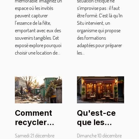
mémorable. Imaginez un
situation critique ne
espace où les invités
s’improvise pas : il faut
peuvent capturer
être formé. C’est là qu’In
l'essence de la fête,
Situ intervient, un
emportant avec eux des
organisme qui propose
souvenirs tangibles. Cet
des formations
exposé explore pourquoi
adaptées pour préparer
choisir une location de...
les...
Qu'est-ce
Comment
que les
recycler
bouchons
votre sapin
Dimanche 10 décembre
Samedi 21 décembre