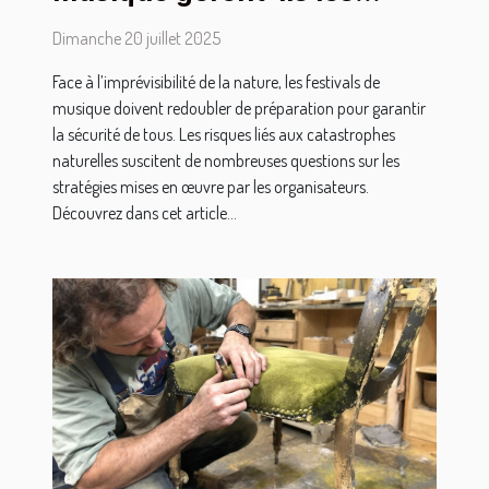
catastrophes naturelles ?
Dimanche 20 juillet 2025
Face à l’imprévisibilité de la nature, les festivals de
musique doivent redoubler de préparation pour garantir
la sécurité de tous. Les risques liés aux catastrophes
naturelles suscitent de nombreuses questions sur les
stratégies mises en œuvre par les organisateurs.
Découvrez dans cet article...