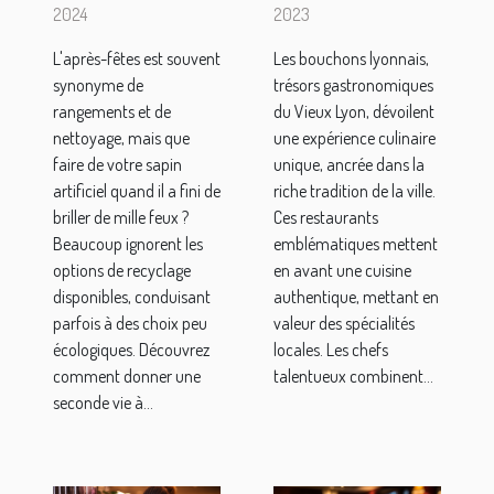
lyonnais
artificiel
2023
2024
apportent
après les
Les bouchons lyonnais,
L'après-fêtes est souvent
de
fêtes
trésors gastronomiques
synonyme de
particulier à
du Vieux Lyon, dévoilent
rangements et de
un séjour
une expérience culinaire
nettoyage, mais que
unique, ancrée dans la
faire de votre sapin
dans le
riche tradition de la ville.
artificiel quand il a fini de
Vieux Lyon
Ces restaurants
briller de mille feux ?
?
emblématiques mettent
Beaucoup ignorent les
en avant une cuisine
options de recyclage
authentique, mettant en
disponibles, conduisant
valeur des spécialités
parfois à des choix peu
locales. Les chefs
écologiques. Découvrez
talentueux combinent...
comment donner une
seconde vie à...