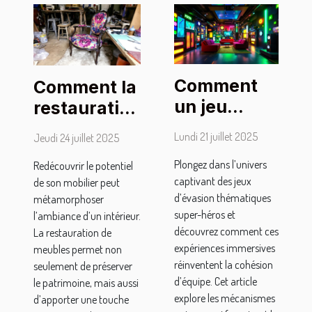
Comment
Comment la
un jeu
restauration
d'évasion
de mobilier
Lundi 21 juillet 2025
Jeudi 24 juillet 2025
thématique
peut
Plongez dans l’univers
super-
Redécouvrir le potentiel
transformer
captivant des jeux
de son mobilier peut
héros
votre
d’évasion thématiques
métamorphoser
renforce la
intérieur ?
super-héros et
l’ambiance d’un intérieur.
cohésion
découvrez comment ces
La restauration de
expériences immersives
d'équipe ?
meubles permet non
réinventent la cohésion
seulement de préserver
d’équipe. Cet article
le patrimoine, mais aussi
explore les mécanismes
d’apporter une touche