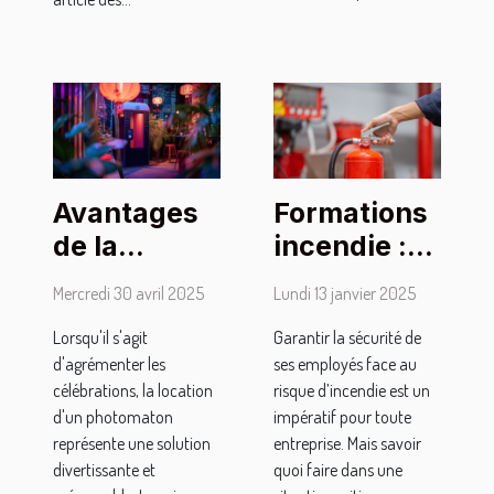
Avantages
Formations
de la
incendie :
location de
quelles sont
Mercredi 30 avril 2025
Lundi 13 janvier 2025
photomaton
celles
Lorsqu'il s'agit
Garantir la sécurité de
sans limite
proposées
d'agrémenter les
ses employés face au
de temps
par
célébrations, la location
risque d’incendie est un
pour les
l’organisme
d'un photomaton
impératif pour toute
fêtes
In Situ ?
représente une solution
entreprise. Mais savoir
divertissante et
quoi faire dans une