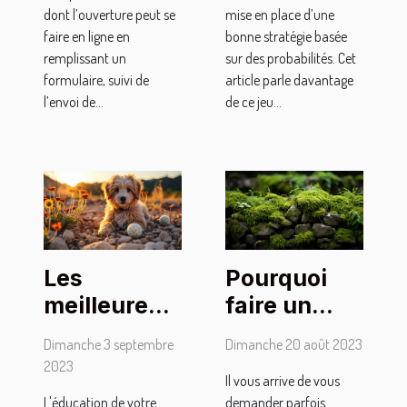
dont l’ouverture peut se
mise en place d’une
faire en ligne en
bonne stratégie basée
remplissant un
sur des probabilités. Cet
formulaire, suivi de
article parle davantage
l’envoi de...
de ce jeu...
Les
Pourquoi
meilleures
faire un
méthodes
traitement
Dimanche 3 septembre
Dimanche 20 août 2023
pour
Anti-
2023
Il vous arrive de vous
discipliner
mousse ?
L'éducation de votre
demander parfois