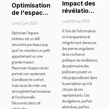
Impact des
Optimisation
révélations
de l'espace
de
intérieur :
Lundi 19 mai 2025
Lundi 2 juin 2025
patrimoine
techniques
À l'ère de l'information,
sur la
Optimiser l'espace
et conseils
où transparence et
intérieur est un défi
perception
intégrité sont devenues
rencontré par beaucoup,
publique
des pierres angulaires
que l'on vive dans un petit
des
de la confiance
appartement ou une
publique, les révélations
politiciens
grande maison.
de patrimoine des
Maximiser chaque recoin
politiciens jouent un
permet non seulement
rôle prépondérant dans
d'améliorer le confort,
la perception qu'a le
mais aussi de créer une
citoyen de ses
atmosphère harmonieuse
représentants. Ces
et fonctionnelle.
divulgations, parfois
Découvrez dans cet
attendues, parfois...
article des...